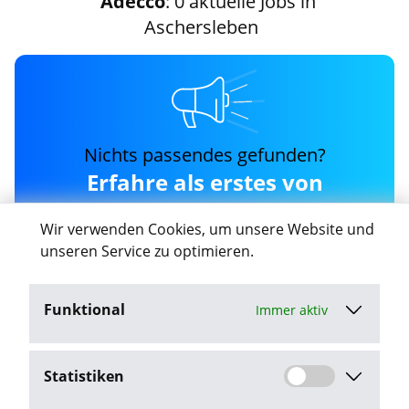
Adecco
: 0 aktuelle Jobs in
Aschersleben
Nichts passendes gefunden?
Erfahre als erstes von
neuen adecco Jobs in
Wir verwenden Cookies, um unsere Website und
Aschersleben
unseren Service zu optimieren.
Funktional
Immer aktiv
Job-Agent aktivieren
Statistiken