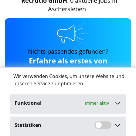
Recrutio GmbH
: 0 aktuelle Jobs in
Aschersleben
Nichts passendes gefunden?
Erfahre als erstes von
neuen recrutio-gmbh Jobs
Wir verwenden Cookies, um unsere Website und
in Aschersleben
unseren Service zu optimieren.
Funktional
Immer aktiv
Job-Agent aktivieren
Statistiken